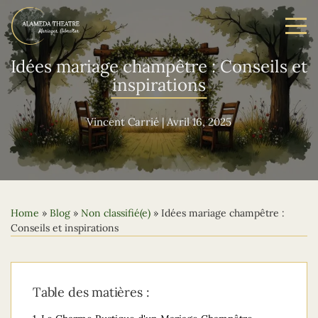
Idées mariage champêtre : Conseils et
inspirations
Vincent Carrié
|
Avril 16, 2025
Home
»
Blog
»
Non classifié(e)
»
Idées mariage champêtre :
Conseils et inspirations
Table des matières :